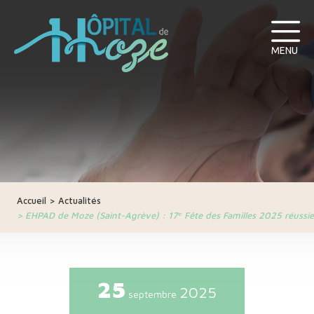
MENU
Accueil
>
Actualités
>
EHPAD de Moze (Saint-Agrève) : 17ᵉ Fête des Familles 2025 réussie
25
2025
septembre