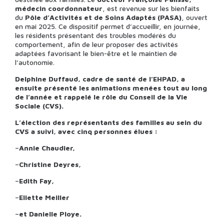
médecin coordonnateur
, est revenue sur les bienfaits
du
Pôle d’Activités et de Soins Adaptés (PASA)
, ouvert
en mai 2025. Ce dispositif permet d’accueillir, en journée,
les résidents présentant des troubles modérés du
comportement, afin de leur proposer des activités
adaptées favorisant le bien-être et le maintien de
l’autonomie.
Delphine Duffaud, cadre de santé de l’EHPAD, a
ensuite présenté les animations menées tout au long
de l’année et rappelé le rôle du Conseil de la Vie
Sociale (CVS).
L’élection des représentants des familles au sein du
CVS a suivi, avec cinq personnes élues :
–
Annie Chaudier,
–
Christine Deyres,
–
Edith Fay,
–
Eliette Meiller
–
et Danielle Ploye.