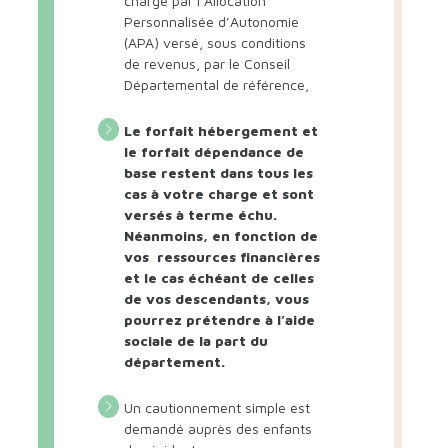
charge par l’Allocation
Personnalisée d’Autonomie
(APA) versé, sous conditions
de revenus, par le Conseil
Départemental de référence,
Le forfait hébergement et
le forfait dépendance de
base restent dans tous les
cas à votre charge et sont
versés à terme échu.
Néanmoins, en fonction de
vos ressources financières
et le cas échéant de celles
de vos descendants, vous
pourrez prétendre à l’aide
sociale de la part du
département.
Un cautionnement simple est
demandé auprès des enfants