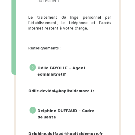
du résident.
Le traitement du linge personnel par
l’établissement, le téléphone et l’accès
internet restent à votre charge.
Renseignements :
Odile FAYOLLE – Agent
administratif
Odile.devidal@hopitaldemoze.fr
Delphine DUFFAUD – Cadre
de santé
Delphine.duffaud@hopitaldemoze.fr