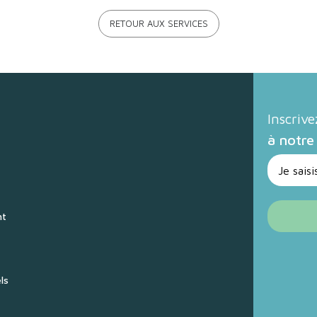
RETOUR AUX SERVICES
Inscriv
à notre
nt
ls