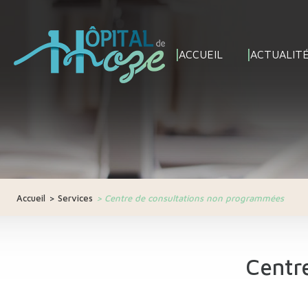
ACCUEIL
ACTUALIT
Accueil
>
Services
>
Centre de consultations non programmées
Centr