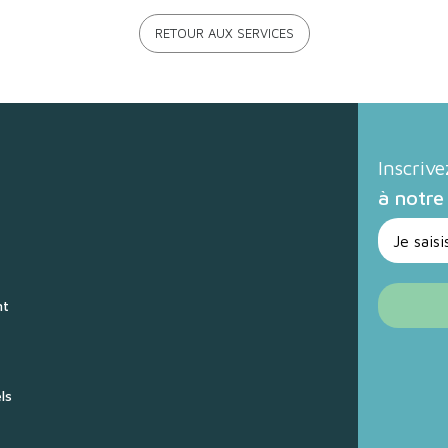
RETOUR AUX SERVICES
Inscriv
à notre
nt
ls